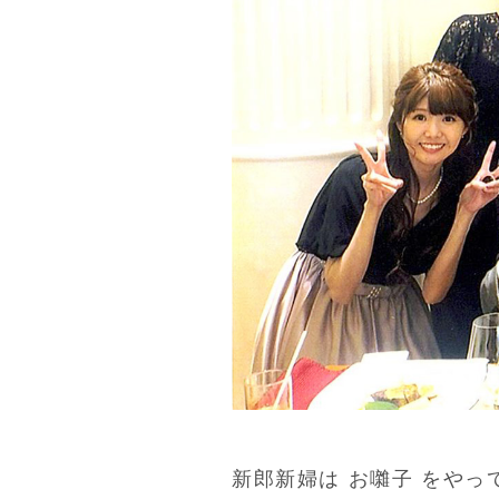
新郎新婦は お囃子 をやっ